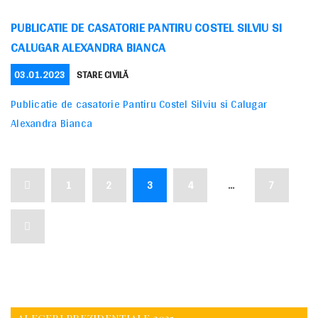
PUBLICATIE DE CASATORIE PANTIRU COSTEL SILVIU SI
CALUGAR ALEXANDRA BIANCA
POSTED
CATEGORIES
03.01.2023
STARE CIVILĂ
ON
Publicatie de casatorie Pantiru Costel Silviu si Calugar
Alexandra Bianca
PAGINAȚIE
Previous
Page
Page
Page
Page
Page
1
2
3
4
…
7
ARTICOLE
page
Next
page