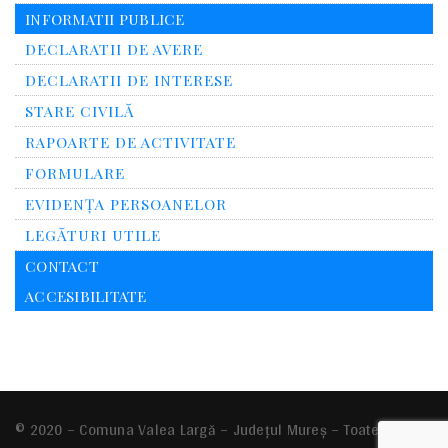
INFORMATII PUBLICE
DECLARATII DE AVERE
DECLARATII DE INTERESE
STARE CIVILĂ
RAPOARTE DE ACTIVITATE
FORMULARE
EVIDENȚA PERSOANELOR
LEGĂTURI UTILE
CONTACT
ACCESIBILITATE
© 2020 – Comuna
Valea Largă
– Județul Mureș – Toate