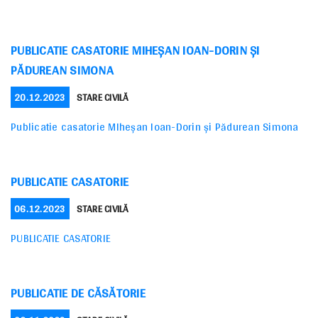
PUBLICATIE CASATORIE MIHEȘAN IOAN-DORIN ȘI
PĂDUREAN SIMONA
POSTED
CATEGORIES
20.12.2023
STARE CIVILĂ
ON
Publicatie casatorie MIheșan Ioan-Dorin și Pădurean Simona
PUBLICATIE CASATORIE
POSTED
CATEGORIES
06.12.2023
STARE CIVILĂ
ON
PUBLICATIE CASATORIE
PUBLICATIE DE CĂSĂTORIE