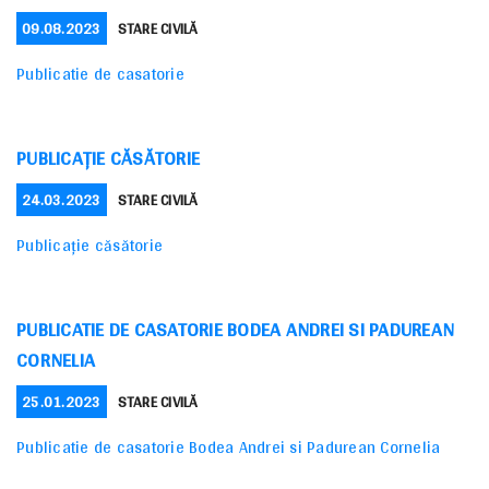
POSTED
CATEGORIES
09.08.2023
STARE CIVILĂ
ON
Publicatie de casatorie
PUBLICAȚIE CĂSĂTORIE
POSTED
CATEGORIES
24.03.2023
STARE CIVILĂ
ON
Publicație căsătorie
PUBLICATIE DE CASATORIE BODEA ANDREI SI PADUREAN
CORNELIA
POSTED
CATEGORIES
25.01.2023
STARE CIVILĂ
ON
Publicatie de casatorie Bodea Andrei si Padurean Cornelia