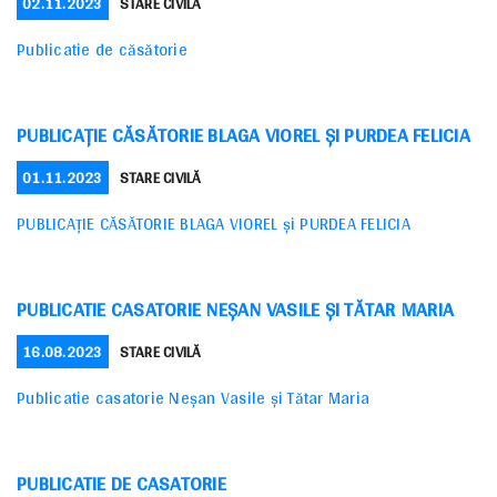
POSTED
CATEGORIES
02.11.2023
STARE CIVILĂ
ON
Publicatie de căsătorie
PUBLICAŢIE CĂSĂTORIE BLAGA VIOREL ŞI PURDEA FELICIA
POSTED
CATEGORIES
01.11.2023
STARE CIVILĂ
ON
PUBLICAŢIE CĂSĂTORIE BLAGA VIOREL şi PURDEA FELICIA
PUBLICATIE CASATORIE NEŞAN VASILE ŞI TĂTAR MARIA
POSTED
CATEGORIES
16.08.2023
STARE CIVILĂ
ON
Publicatie casatorie Neşan Vasile şi Tătar Maria
PUBLICATIE DE CASATORIE