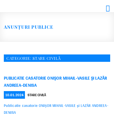
Skip
to
content
ANUNȚURI PUBLICE
CATEGORIE:
STARE CIVILĂ
PUBLICATIE CASATORIE ONIŞOR MIHAIL-VASILE ŞI LAZĂR
ANDREEA-DENISA
POSTED
CATEGORIES
10.01.2024
STARE CIVILĂ
ON
Publicatie casatorie ONIŞOR MIHAIL-VASILE şi LAZĂR ANDREEA-
DENISA