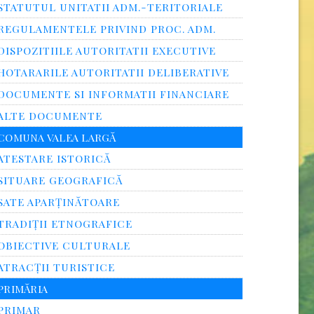
STATUTUL UNITATII ADM.-TERITORIALE
REGULAMENTELE PRIVIND PROC. ADM.
DISPOZITIILE AUTORITATII EXECUTIVE
HOTARARILE AUTORITATII DELIBERATIVE
DOCUMENTE SI INFORMATII FINANCIARE
ALTE DOCUMENTE
COMUNA VALEA LARGĂ
ATESTARE ISTORICĂ
SITUARE GEOGRAFICĂ
SATE APARȚINĂTOARE
TRADIȚII ETNOGRAFICE
OBIECTIVE CULTURALE
ATRACȚII TURISTICE
PRIMĂRIA
PRIMAR