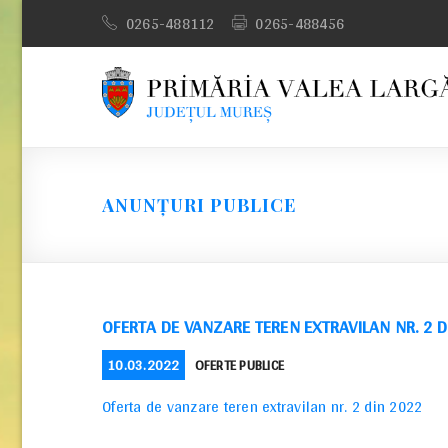
Skip
0265-488112
0265-488456
to
content
ANUNȚURI PUBLICE
OFERTA DE VANZARE TEREN EXTRAVILAN NR. 2 
POSTED
CATEGORIES
10.03.2022
OFERTE PUBLICE
ON
Oferta de vanzare teren extravilan nr. 2 din 2022