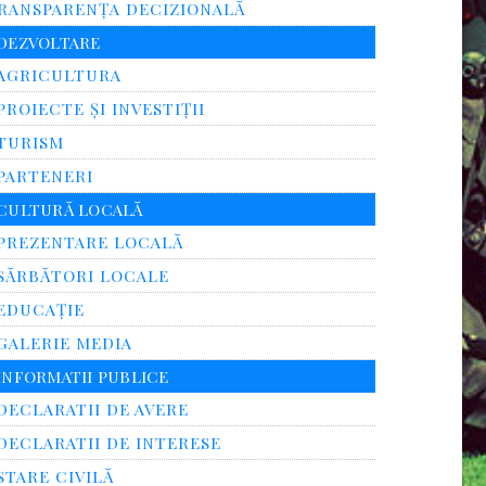
RANSPARENŢA DECIZIONALĂ
DEZVOLTARE
AGRICULTURA
PROIECTE ȘI INVESTIȚII
TURISM
PARTENERI
CULTURĂ LOCALĂ
PREZENTARE LOCALĂ
SĂRBĂTORI LOCALE
EDUCAȚIE
GALERIE MEDIA
INFORMATII PUBLICE
DECLARATII DE AVERE
DECLARATII DE INTERESE
STARE CIVILĂ