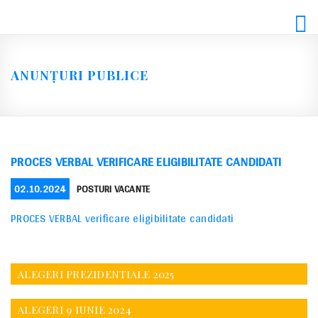
Skip
to
content
ANUNȚURI PUBLICE
PROCES VERBAL VERIFICARE ELIGIBILITATE CANDIDATI
POSTED
CATEGORIES
02.10.2024
POSTURI VACANTE
ON
PROCES VERBAL verificare eligibilitate candidati
ALEGERI PREZIDENTIALE 2025
ALEGERI 9 IUNIE 2024