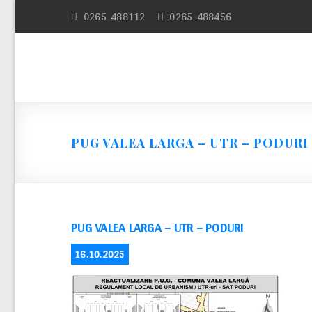
Skip
0265-488112
0265-488456
to
content
PUG VALEA LARGA – UTR – PODURI
PUG VALEA LARGA – UTR – PODURI
POSTED
16.10.2025
ON