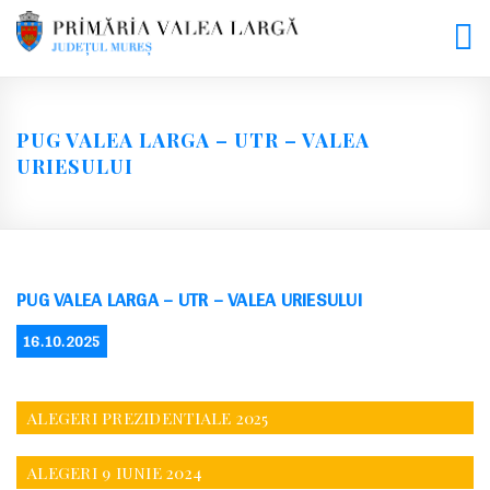
Skip
to
content
PUG VALEA LARGA – UTR – VALEA
URIESULUI
PUG VALEA LARGA – UTR – VALEA URIESULUI
POSTED
16.10.2025
ON
ALEGERI PREZIDENTIALE 2025
ALEGERI 9 IUNIE 2024