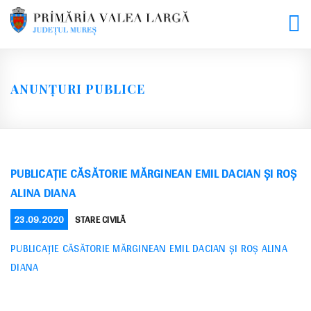
Skip
to
content
ANUNȚURI PUBLICE
PUBLICAȚIE CĂSĂTORIE MĂRGINEAN EMIL DACIAN ȘI ROȘ
ALINA DIANA
POSTED
CATEGORIES
23.09.2020
STARE CIVILĂ
ON
PUBLICAȚIE CĂSĂTORIE MĂRGINEAN EMIL DACIAN ȘI ROȘ ALINA
DIANA