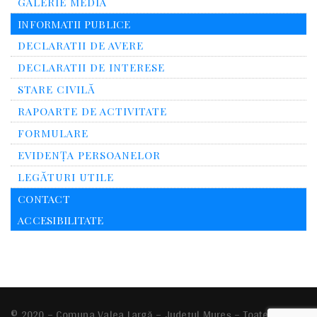
GALERIE MEDIA
INFORMATII PUBLICE
DECLARATII DE AVERE
DECLARATII DE INTERESE
STARE CIVILĂ
RAPOARTE DE ACTIVITATE
FORMULARE
EVIDENȚA PERSOANELOR
LEGĂTURI UTILE
CONTACT
ACCESIBILITATE
© 2020 – Comuna
Valea Largă
– Județul Mureș – Toate