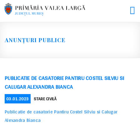
Skip
to
content
ANUNȚURI PUBLICE
PUBLICATIE DE CASATORIE PANTIRU COSTEL SILVIU SI
CALUGAR ALEXANDRA BIANCA
POSTED
CATEGORIES
03.01.2023
STARE CIVILĂ
ON
Publicatie de casatorie Pantiru Costel Silviu si Calugar
Alexandra Bianca