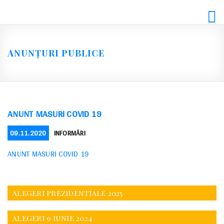
Skip
to
content
ANUNȚURI PUBLICE
ANUNT MASURI COVID 19
POSTED
CATEGORIES
09.11.2020
INFORMĂRI
ON
ANUNT MASURI COVID 19
ALEGERI PREZIDENTIALE 2025
ALEGERI 9 IUNIE 2024